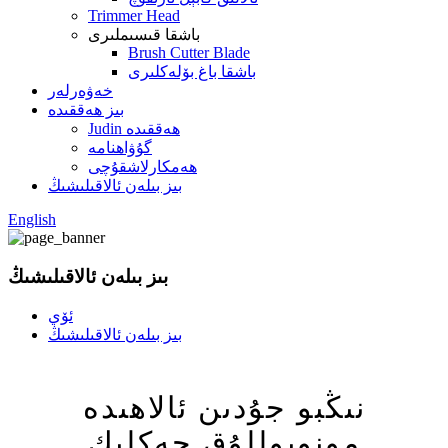
Trimmer Head
باشقا قىسىملىرى
Brush Cutter Blade
باشقا باغ بۆلەكلىرى
خەۋەرلەر
بىز ھەققىدە
Judin ھەققىدە
گۇۋاھنامە
ھەمكارلاشقۇچى
بىز بىلەن ئالاقىلىشىڭ
English
بىز بىلەن ئالاقىلىشىڭ
ئۆي
بىز بىلەن ئالاقىلىشىڭ
نىڭبو جۇدىن ئالاھىدە
مونوپوللۇق چەكلىك