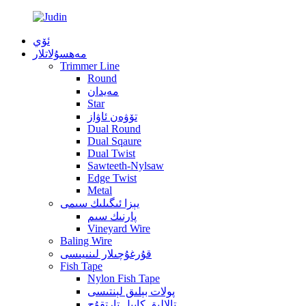
ئۆي
مەھسۇلاتلار
Trimmer Line
Round
مەيدان
Star
تۆۋەن ئاۋاز
Dual Round
Dual Sqaure
Dual Twist
Sawteeth-Nylsaw
Edge Twist
Metal
يېزا ئىگىلىك سىمى
پارنىك سىم
Vineyard Wire
Baling Wire
قۇرغۇچىلار لىنىيىسى
Fish Tape
Nylon Fish Tape
پولات بېلىق لېنتىسى
تالالىق كابېل تارتقۇچ