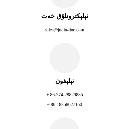
ئېلېكترونلۇق خەت
sales@judin-line.com
تېلېفون
+ 86-574-28829885
+ 86-18858027160