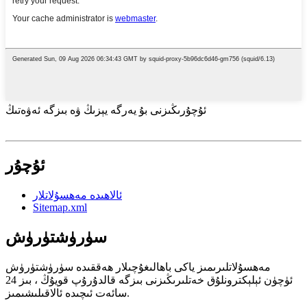
ئۇچۇرىڭىزنى بۇ يەرگە يېزىڭ ۋە بىزگە ئەۋەتىڭ
ئۇچۇر
ئالاھىدە مەھسۇلاتلار
Sitemap.xml
سۈرۈشتۈرۈش
مەھسۇلاتلىرىمىز ياكى باھالىغۇچىلار ھەققىدە سۈرۈشتۈرۈش
ئۈچۈن ئېلېكترونلۇق خەتلىرىڭىزنى بىزگە قالدۇرۇپ قويۇڭ ، بىز 24
سائەت ئىچىدە ئالاقىلىشىمىز.