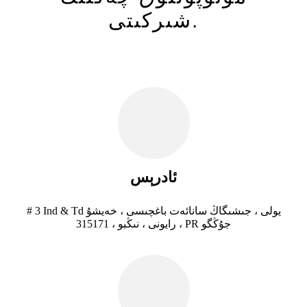
شىركىتى.
ئادرېس
# 3 Ind & Td يولى ، جىشىگاڭ سانائەت باغچىسى ، خەيشۇ
رايونى ، نىڭبو ، 315171 ، PR جۇڭگو