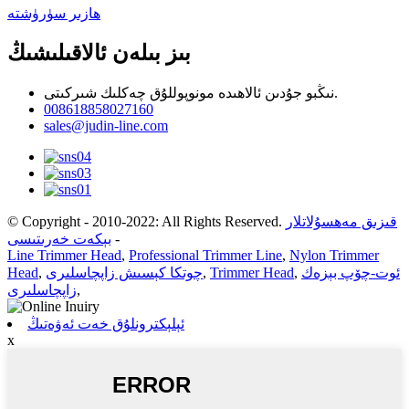
ھازىر سۈرۈشتە
بىز بىلەن ئالاقىلىشىڭ
نىڭبو جۇدىن ئالاھىدە مونوپوللۇق چەكلىك شىركىتى.
008618858027160
sales@judin-line.com
قىزىق مەھسۇلاتلار
© Copyright - 2010-2022: All Rights Reserved.
-
بېكەت خەرىتىسى
Line Trimmer Head
,
Professional Trimmer Line
,
Nylon Trimmer
ئوت-چۆپ بېزەك
,
Trimmer Head
,
چوتكا كېسىش زاپچاسلىرى
,
Head
,
زاپچاسلىرى
ئېلېكترونلۇق خەت ئەۋەتىڭ
x