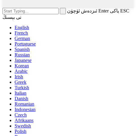
ئىزدەش ئۈچۈن Enter ياكى ESC
نى بېسىڭ
English
French
German
Portuguese
Spanish
Russian
Japanese
Korean
Arabic
Irish
Greek
Turkish
Italian
Danish
Romanian
Indonesian
Czech
Afrikaans
Swedish
Polish