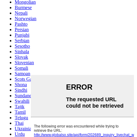
Mongolian
Burmese
Nepali
Norwegian
Pashto
Persian
Punjabi
Serbian
Sesotho
Sinhala
Slovak
Slovenian
Somali
Samoan
Scots Gaelic
Shona
Sindhi
Sundanese
Swahili
Tajik
Tamil
Telugu
Thai
Ukrainian
Urdu